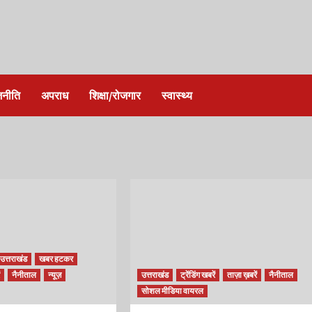
जनीति
अपराध
शिक्षा/रोजगार
स्वास्थ्य
उत्तराखंड
खबर हटकर
ं
नैनीताल
न्यूज़
उत्तराखंड
ट्रेंडिंग खबरें
ताज़ा ख़बरें
नैनीताल
सोशल मीडिया वायरल