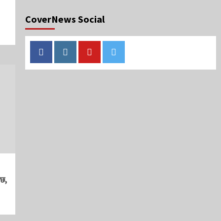
CoverNews Social
Facebook
Instagram
Youtube
Twitter
ाछ,