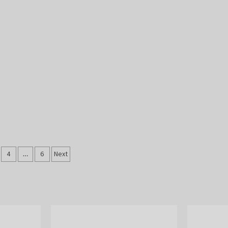
4
…
6
Next
tion