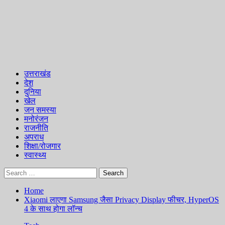
Skip
to
content
Primary
Menu
उत्तराखंड
देश
दुनिया
खेल
जन समस्या
मनोरंजन
राजनीति
अपराध
शिक्षा/रोजगार
स्वास्थ्य
Search
for:
Home
Xiaomi लाएगा Samsung जैसा Privacy Display फीचर, HyperOS
4 के साथ होगा लॉन्च