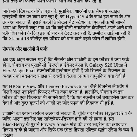
इसी तरह का फीचर अपने फोन में लाने की तैयारी कर रहा है.
जाने-माने टिपस्टर योगेश ब्रार के मुताबिक, शाओमी एक सैमसंग-स्टाइल
प्राइवेसी मोड पर काम कर रहा है, जो HyperOS 4 के साथ इस साल के अंत
तक आ सकता है. इससे पहले डिजिटल चैट स्टेशन का एक लीक भी सामने
आया था जिसमें कहा गया था कि कई चीनी स्मार्टफोन कंपनियां अपने आने वाले
फ्लैगशिप फोन के लिए इस फीचर को टेस्ट कर रही हैं. उम्मीद जताई जा रही है
कि Xiaomi 18 सीरीज़ इस फीचर को पाने वाले पहले फोन में शामिल होगी.
सैमसंग और शाओमी में फर्क
अब एक अहम सवाल यह है कि सैमसंग और शाओमी के इस फीचर में क्या फर्क
होगा. सैमसंग का प्राइवेसी डिस्प्ले हार्डवेयर बेस्ड है. Galaxy S26 Ultra में
Flex Magic Pixel टेक्नोलॉजी इस्तेमाल होती है जो डिस्प्ले के पिक्सल के
व्यवहार को बदलकर साइड से स्क्रीन देखना लगभग नामुमकिन बना देती है.
यह HP Sure View और Lenovo PrivacyGuard जैसे बिज़नेस लैपटॉप में
मिलने वाले प्राइवेसी फिल्टर जैसा काम करता है. हालांकि, सैमसंग के इस
फीचर की एक शिकायत भी सामने आई है कि यह स्क्रीन की ब्राइटनेस कम कर
देता है और कुछ यूज़र्स को आंखों पर ज़ोर पड़ने की दिक्कत भी हुई है.
शाओमी का अपना तरीका अलग हो सकता है. चूंकि यह फीचर HyperOS 4 के
ज़रिए आएगा इसलिए यह सॉफ्टवेयर-ड्रिवन होने की संभावना है. इस
BlackBerry के पुराने Privacy Shade मोड की तरह स्क्रीन का ज़्यादातर
हिस्सा डार्क हो जाएगा और सिर्फ एक छोटा हिस्सा एक्टिव व्यूइंग एरिया के रूप में
दिखेगा.