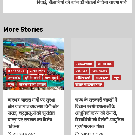
विदाई, सैलानियों को कांच की बोतलों में दिया जाएगा पानी
More Stories
Dehardun
आपका शहर
Dehardun
आपका शहर
उत्तराखंड
खबर हटकर
उत्तराखंड
ट्रेंडिंग खबरें
ताज़ा ख़बरें
ट्रेंडिंग खबरें
ताज़ा ख़बर
न्यूज़
न्यूज़
सोशल मीडिया वायरल
सोशल मीडिया वायरल
चारधाम यात्रा मार्गों पर सुरक्षा
राज्य के सरकारी स्कूलों में
और यातायात व्यवस्था होगी और
विज्ञान प्रयोगशालाओं के
सख्त, श्रद्धालुओं की सुरक्षित
आधुनिकीकरण की तैयारी,
यात्रा पर सरकार का विशेष
विद्यार्थियों को मिलेगी आधुनिक
फोकस
प्रयोगात्मक शिक्षा
August 6, 2026
August 6, 2026