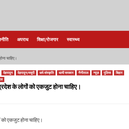
जनीति
अपराध
शिक्षा/रोजगार
स्वास्थ्य
 होना चाहिए।
देहरादून
देहरादून/मसूरी
धर्म-संस्कृति
धामी सरकार
नैनीताल
न्यूज़
पुलिस
बिहार
रल
प्रदेश के लोगों को एकजुट होना चाहिए।
गों को एकजुट होना चाहिए।