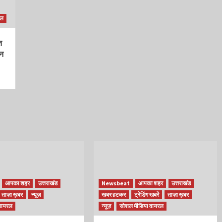
रल
त
ीन
आपका शहर
उत्तराखंड
Newsbeat
आपका शहर
उत्तराखंड
ताज़ा ख़बर
न्यूज़
खबर हटकर
ट्रेंडिंग खबरें
ताज़ा ख़बर
वायरल
न्यूज़
सोशल मीडिया वायरल