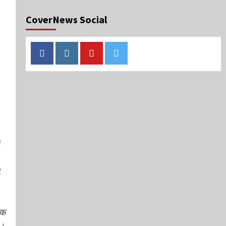
CoverNews Social
Facebook
Instagram
Youtube
Twitter
ं
र
िक
ै।